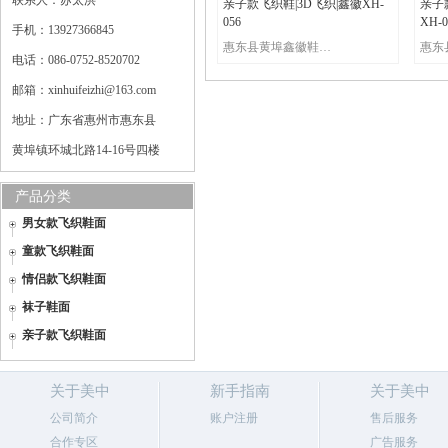
联系人：苏太洪
亲子款飞织鞋|3D飞织|鑫徽XH-
亲子
056
XH-0
手机：13927366845
惠东县黄埠鑫徽鞋材飞织厂
电话：086-0752-8520702
邮箱：xinhuifeizhi@163.com
地址：广东省惠州市惠东县
黄埠镇环城北路14-16号四楼
产品分类
男女款飞织鞋面
童款飞织鞋面
情侣款飞织鞋面
袜子鞋面
亲子款飞织鞋面
关于美中
新手指南
关于美中
公司简介
账户注册
售后服务
合作专区
广告服务