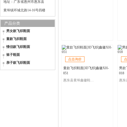
地址：广东省惠州市惠东县
黄埠镇环城北路14-16号四楼
产品分类
男女款飞织鞋面
童款飞织鞋面
情侣款飞织鞋面
袜子鞋面
点击询价
亲子款飞织鞋面
童款飞织鞋面|3D飞织|鑫徽XH-
男款飞
051
018
惠东县黄埠鑫徽鞋材飞织厂