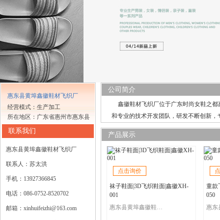
公司简介
惠东县黄埠鑫徽鞋材飞织厂
鑫徽鞋材飞织厂位于广东时尚女鞋之都
经营模式：生产加工
和专业的技术开发团队，研发不断创新，
所在地区：广东省惠州市惠东县
联系我们
产品展示
惠东县黄埠鑫徽鞋材飞织厂
联系人：苏太洪
点击询价
手机：13927366845
袜子鞋面|3D飞织鞋面|鑫徽XH-
童款
电话：086-0752-8520702
001
050
惠东县黄埠鑫徽鞋材飞织厂
邮箱：xinhuifeizhi@163.com