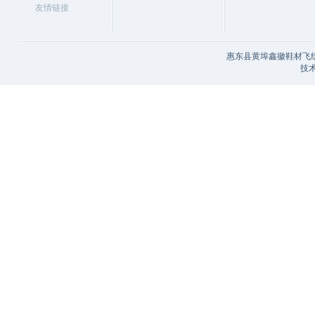
友情链接
惠东县黄埠鑫徽鞋材飞织
技