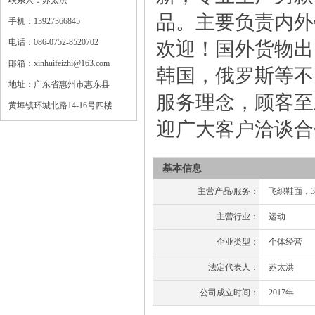
联系人：苏太洪
品。主要负责内外
手机：13927366845
电话：086-0752-8520702
欢迎！国外货物出
邮箱：xinhuifeizhi@163.com
韩国，俄罗斯等不
地址：广东省惠州市惠东县
服务理念，顾客至
黄埠镇环城北路14-16号四楼
迎广大客户洽谈合
基本信息
主营产品/服务：
飞织鞋面，
主营行业：
运动
企业类型：
个体经营
法定代表人：
苏太洪
公司成立时间：
2017年